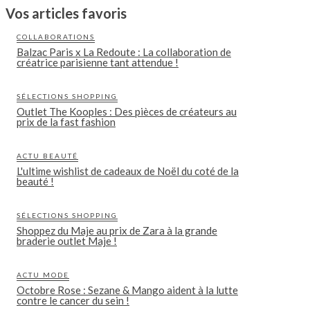
Vos articles favoris
COLLABORATIONS
Balzac Paris x La Redoute : La collaboration de
créatrice parisienne tant attendue !
SÉLECTIONS SHOPPING
Outlet The Kooples : Des pièces de créateurs au
prix de la fast fashion
ACTU BEAUTÉ
L'ultime wishlist de cadeaux de Noël du coté de la
beauté !
SÉLECTIONS SHOPPING
Shoppez du Maje au prix de Zara à la grande
braderie outlet Maje !
ACTU MODE
Octobre Rose : Sezane & Mango aident à la lutte
contre le cancer du sein !