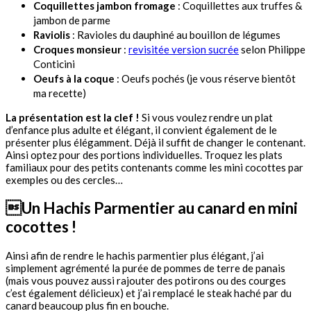
Coquillettes jambon fromage
: Coquillettes aux truffes &
jambon de parme
Raviolis
: Ravioles du dauphiné au bouillon de légumes
Croques monsieur
:
revisitée version sucrée
selon Philippe
Conticini
Oeufs à la coque
: Oeufs pochés (je vous réserve bientôt
ma recette)
La présentation est la clef !
Si vous voulez rendre un plat
d’enfance plus adulte et élégant, il convient également de le
présenter plus élégamment. Déjà il suffit de changer le contenant.
Ainsi optez pour des portions individuelles. Troquez les plats
familiaux pour des petits contenants comme les mini cocottes par
exemples ou des cercles…
Un Hachis Parmentier au canard en mini
cocottes !
Ainsi afin de rendre le hachis parmentier plus élégant, j’ai
simplement agrémenté la purée de pommes de terre de panais
(mais vous pouvez aussi rajouter des potirons ou des courges
c’est également délicieux) et j’ai remplacé le steak haché par du
canard beaucoup plus fin en bouche.