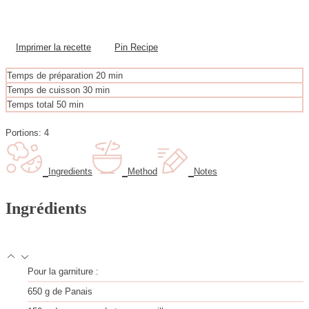
Imprimer la recette
Pin Recipe
m
Temps de préparation
20
min
i
m
Temps de cuisson
30
min
n
i
m
Temps total
50
min
u
n
i
t
u
n
Portions:
4
e
t
u
s
e
t
s
e
Ingredients
Method
Notes
s
Ingrédients
Pour la garniture :
650
g
de Panais