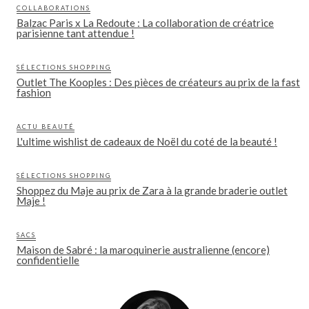
COLLABORATIONS
Balzac Paris x La Redoute : La collaboration de créatrice
parisienne tant attendue !
SÉLECTIONS SHOPPING
Outlet The Kooples : Des pièces de créateurs au prix de la fast
fashion
ACTU BEAUTÉ
L'ultime wishlist de cadeaux de Noël du coté de la beauté !
SÉLECTIONS SHOPPING
Shoppez du Maje au prix de Zara à la grande braderie outlet
Maje !
SACS
Maison de Sabré : la maroquinerie australienne (encore)
confidentielle