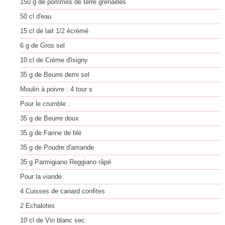
150
g
de pommes de terre grenailles
50
cl
d'eau
15
cl
de lait 1/2 écrémé
6
g
de Gros sel
10
cl
de Crème d'isigny
35
g
de Beurre demi sel
Moulin à poivre : 4 tour
s
Pour le crumble :
35
g
de Beurre doux
35
g
de Farine de blé
35
g
de Poudre d'amande
35
g
Parmigiano Reggiano râpé
Pour la viande
4
Cuisses de canard confites
2
Echalotes
10
cl
de Vin blanc sec