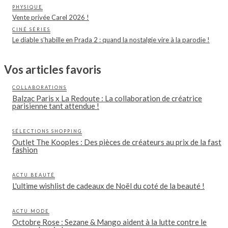
PHYSIQUE
Vente privée Carel 2026 !
CINÉ SÉRIES
Le diable s’habille en Prada 2 : quand la nostalgie vire à la parodie !
Vos articles favoris
COLLABORATIONS
Balzac Paris x La Redoute : La collaboration de créatrice
parisienne tant attendue !
SÉLECTIONS SHOPPING
Outlet The Kooples : Des pièces de créateurs au prix de la fast
fashion
ACTU BEAUTÉ
L'ultime wishlist de cadeaux de Noël du coté de la beauté !
ACTU MODE
Octobre Rose : Sezane & Mango aident à la lutte contre le