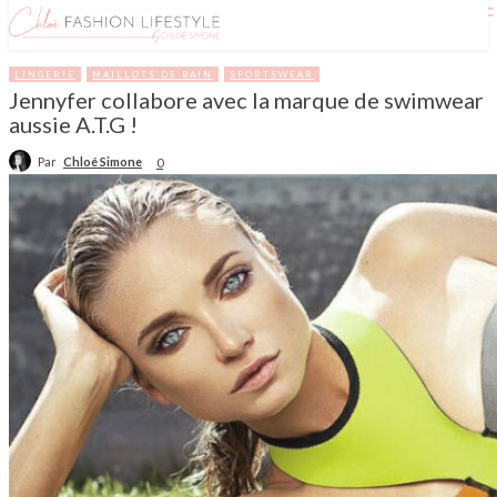
LINGERIE
MAILLOTS DE BAIN
SPORTSWEAR
Jennyfer collabore avec la marque de swimwear
aussie A.T.G !
Par
Chloé Simone
0