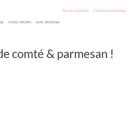
Shop my instagram
S’inscrire à la newsletter
SSE
CODES PROMO
VIDE DRESSING
 de comté & parmesan !