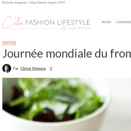
Hybride magazine / blog féminin depuis 2010
MODE
LOOKBO
PLATS
Journée mondiale du from
Par
Chloé Simone
0