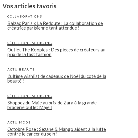
Vos articles favoris
COLLABORATIONS
Balzac Paris x La Redoute : La collaboration de
créatrice parisienne tant attendue !
SÉLECTIONS SHOPPING
Outlet The Kooples : Des pièces de créateurs au
prix de la fast fashion
ACTU BEAUTÉ
L'ultime wishlist de cadeaux de Noël du coté de la
beauté !
SÉLECTIONS SHOPPING
Shoppez du Maje au prix de Zara à la grande
braderie outlet Maje !
ACTU MODE
Octobre Rose : Sezane & Mango aident à la lutte
contre le cancer du sein !