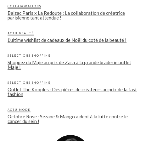
COLLABORATIONS
Balzac Paris x La Redoute : La collaboration de créatrice
parisienne tant attendue !
ACTU BEAUTÉ
L'ultime wishlist de cadeaux de Noël du coté de la beauté !
SÉLECTIONS SHOPPING
Shoppez du Maje au prix de Zara à la grande braderie outlet
Maje !
SÉLECTIONS SHOPPING
Outlet The Kooples : Des pièces de créateurs au prix de la fast
fashion
ACTU MODE
Octobre Rose : Sezane & Mango aident à la lutte contre le
cancer du sein !