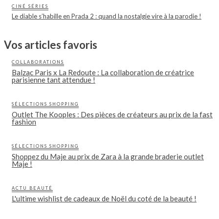
CINÉ SÉRIES
Le diable s’habille en Prada 2 : quand la nostalgie vire à la parodie !
Vos articles favoris
COLLABORATIONS
Balzac Paris x La Redoute : La collaboration de créatrice
parisienne tant attendue !
SÉLECTIONS SHOPPING
Outlet The Kooples : Des pièces de créateurs au prix de la fast
fashion
SÉLECTIONS SHOPPING
Shoppez du Maje au prix de Zara à la grande braderie outlet
Maje !
ACTU BEAUTÉ
L'ultime wishlist de cadeaux de Noël du coté de la beauté !