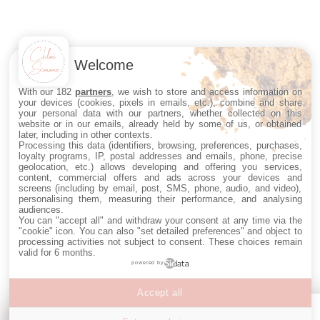
Welcome
With our 182
partners
, we wish to store and access information on
your devices (cookies, pixels in emails, etc.), combine and share
your personal data with our partners, whether collected on this
website or in our emails, already held by some of us, or obtained
later, including in other contexts.
Processing this data (identifiers, browsing, preferences, purchases,
loyalty programs, IP, postal addresses and emails, phone, precise
geolocation, etc.) allows developing and offering you services,
content, commercial offers and ads across your devices and
screens (including by email, post, SMS, phone, audio, and video),
personalising them, measuring their performance, and analysing
audiences.
You can "accept all" and withdraw your consent at any time via the
"cookie" icon
. You can also "set detailed preferences" and object to
processing activities not subject to consent. These choices remain
valid for 6 months.
powered by
Accept all