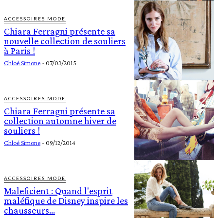
ACCESSOIRES MODE
Chiara Ferragni présente sa
nouvelle collection de souliers
à Paris !
Chloé Simone
-
07/03/2015
ACCESSOIRES MODE
Chiara Ferragni présente sa
collection automne hiver de
souliers !
Chloé Simone
-
09/12/2014
ACCESSOIRES MODE
Maleficient : Quand l'esprit
maléfique de Disney inspire les
chausseurs…