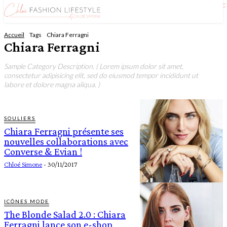
Accueil
Tags
Chiara Ferragni
Chiara Ferragni
Sample Category Description. ( Lorem ipsum dolor sit amet,
consectetur adipisicing elit, sed do eiusmod tempor incididunt ut
labore et dolore magna aliqua. )
SOULIERS
Chiara Ferragni présente ses
nouvelles collaborations avec
Converse & Evian !
Chloé Simone
-
30/11/2017
ICÔNES MODE
The Blonde Salad 2.0 : Chiara
Ferragni lance son e-shop