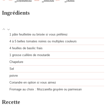
Ingredients
Method
Notes
s
e
s
Ingrédients
1
pâte feuilletée
ou brisée si vous préférez
4
à 5 belles tomates noires
ou multiples couleurs
4
feuilles
de basilic frais
1
grosse cuillère de moutarde
Chapelure
Sel
poivre
Coriandre
en option si vous aimez
Fromage au choix : Mozzarella
gruyère ou parmesan
Recette