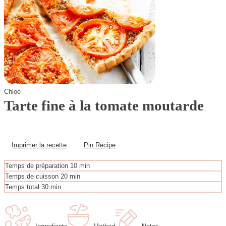
Chloé
Tarte fine à la tomate moutarde
Imprimer la recette
Pin Recipe
m
Temps de préparation
10
min
i
m
Temps de cuisson
20
min
n
i
m
Temps total
30
min
u
n
i
t
u
n
e
t
u
s
e
t