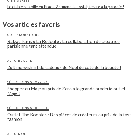
CINÉ SÉRIES
Le diable s’habille en Prada 2 : quand la nostalgie vire à la parodie !
Vos articles favoris
COLLABORATIONS
Balzac Paris x La Redoute : La collaboration de créatrice
parisienne tant attendue !
ACTU BEAUTÉ
L'ultime wishlist de cadeaux de Noël du coté de la beauté !
SÉLECTIONS SHOPPING
Shoppez du Maje au prix de Zara à la grande braderie outlet
Maje !
SÉLECTIONS SHOPPING
Outlet The Kooples : Des pièces de créateurs au prix de la fast
fashion
ACTU MODE