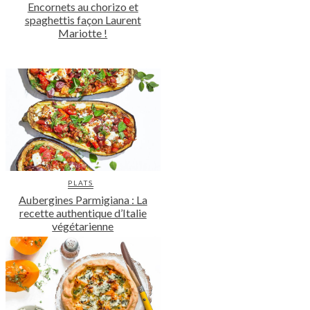
Encornets au chorizo et
spaghettis façon Laurent
Mariotte !
PLATS
Aubergines Parmigiana : La
recette authentique d’Italie
végétarienne