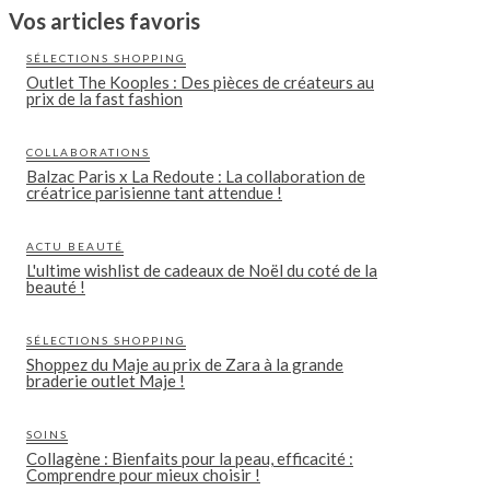
Vos articles favoris
SÉLECTIONS SHOPPING
Outlet The Kooples : Des pièces de créateurs au
prix de la fast fashion
COLLABORATIONS
Balzac Paris x La Redoute : La collaboration de
créatrice parisienne tant attendue !
ACTU BEAUTÉ
L'ultime wishlist de cadeaux de Noël du coté de la
beauté !
SÉLECTIONS SHOPPING
Shoppez du Maje au prix de Zara à la grande
braderie outlet Maje !
SOINS
Collagène : Bienfaits pour la peau, efficacité :
Comprendre pour mieux choisir !