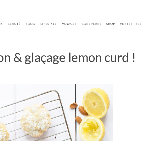
OK
BEAUTÉ
FOOD
LIFESTYLE
VOYAGES
BONS PLANS
SHOP
VENTES PRE
ron & glaçage lemon curd !