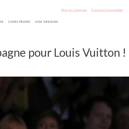
Shop my instagram
S’inscrire à la newsletter
SSE
CODES PROMO
VIDE DRESSING
agne pour Louis Vuitton !