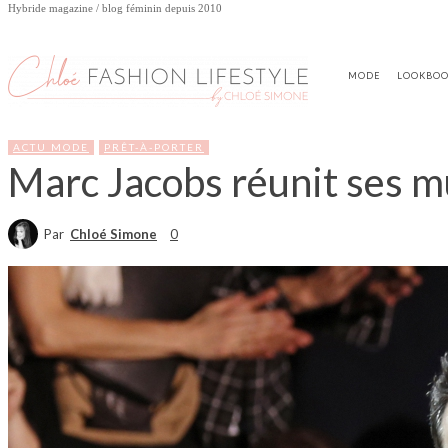
Hybride magazine / blog féminin depuis 2010
MODE
LOOKBO
ACTU MODE
PRÊT-À-PORTER
Marc Jacobs réunit ses m
Par
Chloé Simone
0