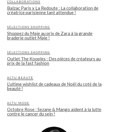
COLLABORATIONS
Balzac Paris x La Redoute : La collaboration de
créatrice parisienne tant attendue !
SÉLECTIONS SHOPPING
Shoppez du Maje au prix de Zara à la grande
braderie outlet Maje !
SÉLECTIONS SHOPPING
Outlet The Kooples : Des pièces de créateurs au
prix de la fast fashion
ACTU BEAUTÉ
L'ultime wishlist de cadeaux de Noël du coté de la
beauté !
ACTU MODE
Octobre Rose : Sezane & Mango aident à la lutte
contre le cancer du sein !