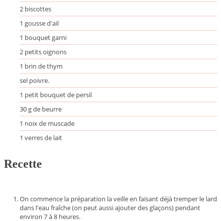
2
biscottes
1
gousse
d'ail
1
bouquet garni
2
petits oignons
1
brin de thym
sel
poivre.
1
petit bouquet de persil
30
g
de beurre
1
noix de muscade
1
verres de lait
Recette
On commence la préparation la veille en faisant déjà tremper le lard
dans l'eau fraîche (on peut aussi ajouter des glaçons) pendant
environ 7 à 8 heures.