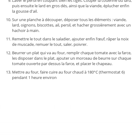
Laver le persil en coupant bien les tiges. Couper la couenne du lard,
puis ensuite le lard en gros dés, ainsi que la viande, éplucher enfin
la gousse d'ail.
Sur une planche à découper, déposer tous les éléments : viande,
lard, oignons, biscottes, ail, persil, et hacher grossièrement avec un
hachoir à main.
Remettre le tout dans le saladier, ajouter enfin l’œuf, râper la noix
de muscade, remuer le tout, saler, poivrer.
Beurrer un plat qui va au four, remplir chaque tomate avec la farce,
les disposer dans le plat, ajouter un morceau de beurre sur chaque
tomate ouverte par dessus la farce, et placer le chapeau.
Mettre au four, faire cuire au four chaud à 180°C (thermostat 6)
pendant 1 heure environ