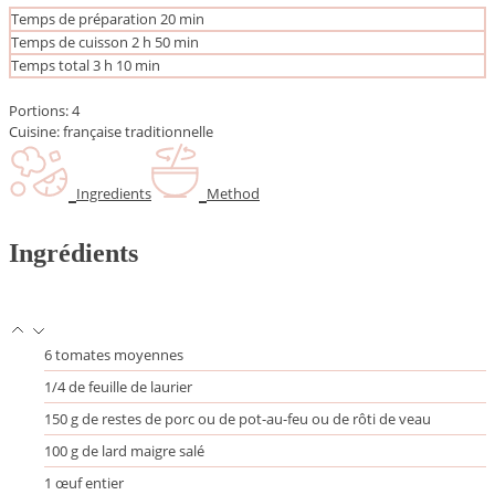
m
Temps de préparation
20
min
i
h
m
Temps de cuisson
2
h
50
min
n
e
i
h
m
Temps total
3
h
10
min
u
u
n
e
i
t
r
u
u
n
Portions:
4
e
e
t
r
u
Cuisine:
française traditionnelle
s
s
e
e
t
s
s
e
s
Ingredients
Method
Ingrédients
6
tomates moyennes
1/4
de feuille de laurier
150
g
de restes de porc
ou de pot-au-feu ou de rôti de veau
100
g
de lard maigre salé
1
œuf entier