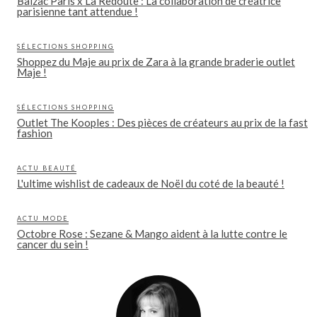
Balzac Paris x La Redoute : La collaboration de créatrice
parisienne tant attendue !
SÉLECTIONS SHOPPING
Shoppez du Maje au prix de Zara à la grande braderie outlet
Maje !
SÉLECTIONS SHOPPING
Outlet The Kooples : Des pièces de créateurs au prix de la fast
fashion
ACTU BEAUTÉ
L'ultime wishlist de cadeaux de Noël du coté de la beauté !
ACTU MODE
Octobre Rose : Sezane & Mango aident à la lutte contre le
cancer du sein !