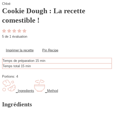
Chloé
Cookie Dough : La recette
comestible !
5
de 1 évaluation
Imprimer la recette
Pin Recipe
m
Temps de préparation
15
min
i
m
Temps total
15
min
n
i
u
n
Portions:
4
t
u
e
t
s
e
Ingredients
Method
s
Ingrédients