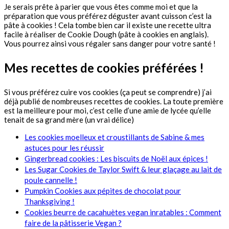
Je serais prête à parier que vous êtes comme moi et que la
préparation que vous préférez déguster avant cuisson c’est la
pâte à cookies ! Cela tombe bien car il existe une recette ultra
facile à réaliser de Cookie Dough (pâte à cookies en anglais).
Vous pourrez ainsi vous régaler sans danger pour votre santé !
Mes recettes de cookies préférées !
Si vous préférez cuire vos cookies (ça peut se comprendre) j’ai
déjà publié de nombreuses recettes de cookies. La toute première
est la meilleure pour moi, c’est celle d’une amie de lycée qu’elle
tenait de sa grand mère (un vrai délice)
Les cookies moelleux et croustillants de Sabine & mes
astuces pour les réussir
Gingerbread cookies : Les biscuits de Noël aux épices !
Les Sugar Cookies de Taylor Swift & leur glaçage au lait de
poule cannelle !
Pumpkin Cookies aux pépites de chocolat pour
Thanksgiving !
Cookies beurre de cacahuètes vegan inratables : Comment
faire de la pâtisserie Vegan ?