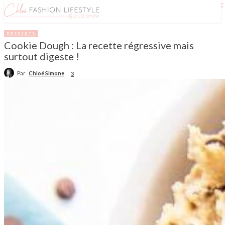
DESSERTS
Cookie Dough : La recette régressive mais
surtout digeste !
Par
Chloé Simone
3