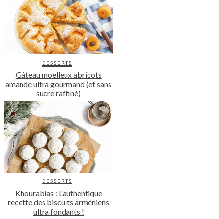
DESSERTS
Gâteau moelleux abricots
amande ultra gourmand (et sans
sucre raffiné)
DESSERTS
Khourabias : L’authentique
recette des biscuits arméniens
ultra fondants !