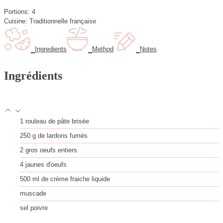
i
t
u
n
Portions:
4
e
t
u
Cuisine:
Traditionnelle française
s
e
t
s
e
s
Ingredients
Method
Notes
Ingrédients
1
rouleau de pâte brisée
250
g
de lardons fumés
2
gros oeufs entiers
4
jaunes d'oeufs
500
ml
de crème fraiche liquide
muscade
sel
poivre