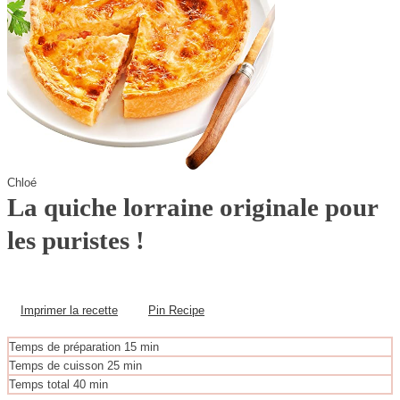
Chloé
La quiche lorraine originale pour
les puristes !
Imprimer la recette
Pin Recipe
m
Temps de préparation
15
min
i
m
Temps de cuisson
25
min
n
i
m
Temps total
40
min
u
n