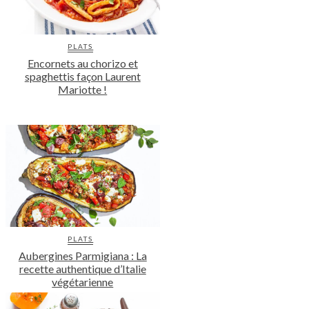
PLATS
Encornets au chorizo et
spaghettis façon Laurent
Mariotte !
PLATS
Aubergines Parmigiana : La
recette authentique d’Italie
végétarienne