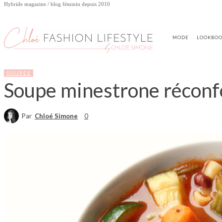
Hybride magazine / blog féminin depuis 2010
MODE
LOOKBO
SOUPES
Soupe minestrone réconfor
Par
Chloé Simone
0