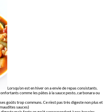
Lorsqu’on est en hiver on a envie de repas consistants.
éconfortants comme les pâtes à la sauce pesto, carbonara ou
ses goûts trop communs. Ce n’est pas très digeste non plus et
s maudites sauces)
, digeste mais forte en goût correspondant à nos besoins