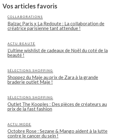
Vos articles favoris
COLLABORATIONS
Balzac Paris x La Redoute : La collaboration de
créatrice parisienne tant attendue !
ACTU BEAUTÉ
L'ultime wishlist de cadeaux de Noël du coté de la
beauté !
SÉLECTIONS SHOPPING
Shoppez du Maje au prix de Zara à la grande
braderie outlet Maje !
SÉLECTIONS SHOPPING
Outlet The Kooples : Des pièces de créateurs au
prix de la fast fashion
ACTU MODE
Octobre Rose : Sezane & Mango aident à la lutte
contre le cancer du sein !