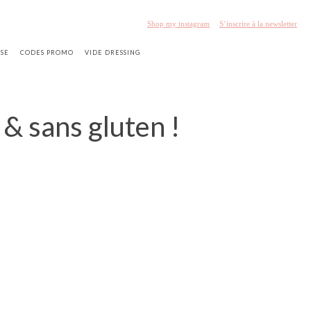
Shop my instagram
S’inscrire à la newsletter
SSE
CODES PROMO
VIDE DRESSING
& sans gluten !