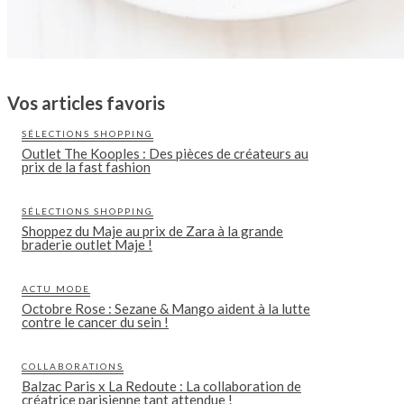
Vos articles favoris
SÉLECTIONS SHOPPING
Outlet The Kooples : Des pièces de créateurs au
prix de la fast fashion
SÉLECTIONS SHOPPING
Shoppez du Maje au prix de Zara à la grande
braderie outlet Maje !
ACTU MODE
Octobre Rose : Sezane & Mango aident à la lutte
contre le cancer du sein !
COLLABORATIONS
Balzac Paris x La Redoute : La collaboration de
créatrice parisienne tant attendue !