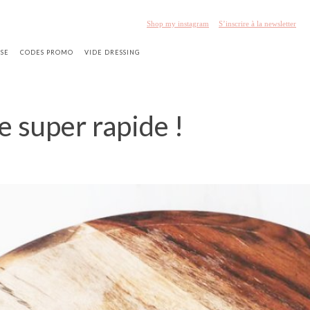
Shop my instagram
S’inscrire à la newsletter
SSE
CODES PROMO
VIDE DRESSING
te super rapide !