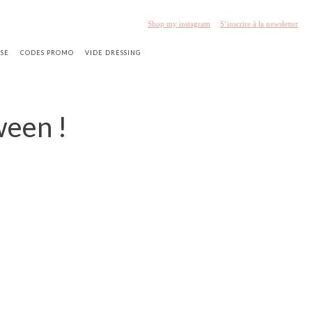
Shop my instagram
S’inscrire à la newsletter
SSE
CODES PROMO
VIDE DRESSING
ween !