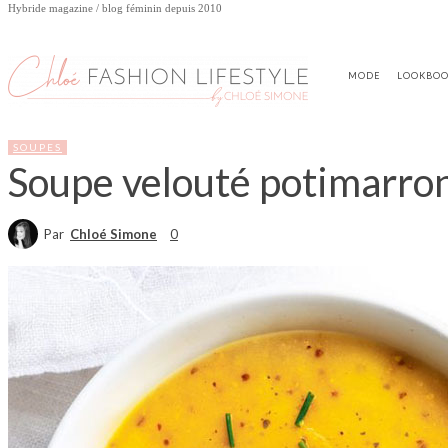
Hybride magazine / blog féminin depuis 2010
MODE
LOOKBO
SOUPES
Soupe velouté potimarron
Par
Chloé Simone
0