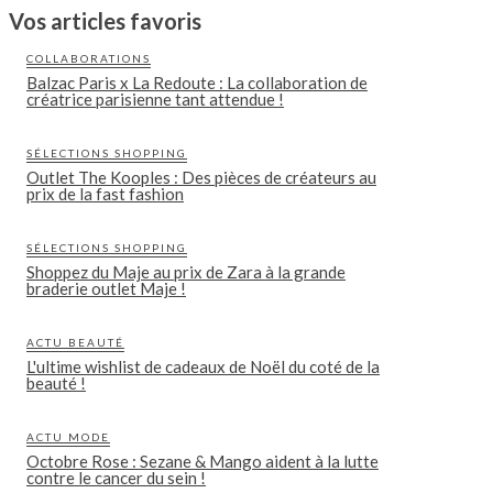
Vos articles favoris
COLLABORATIONS
Balzac Paris x La Redoute : La collaboration de
créatrice parisienne tant attendue !
SÉLECTIONS SHOPPING
Outlet The Kooples : Des pièces de créateurs au
prix de la fast fashion
SÉLECTIONS SHOPPING
Shoppez du Maje au prix de Zara à la grande
braderie outlet Maje !
ACTU BEAUTÉ
L'ultime wishlist de cadeaux de Noël du coté de la
beauté !
ACTU MODE
Octobre Rose : Sezane & Mango aident à la lutte
contre le cancer du sein !